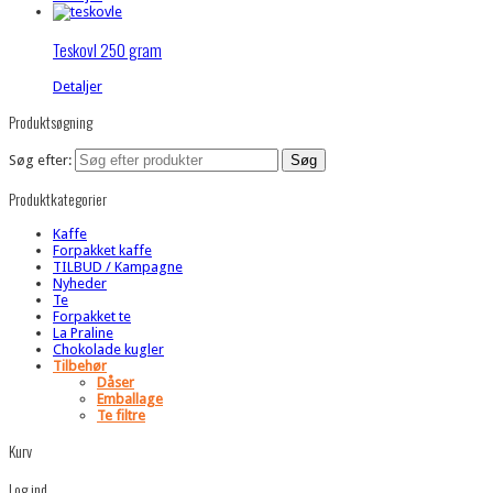
Teskovl 250 gram
Detaljer
Produktsøgning
Søg efter:
Produktkategorier
Kaffe
Forpakket kaffe
TILBUD / Kampagne
Nyheder
Te
Forpakket te
La Praline
Chokolade kugler
Tilbehør
Dåser
Emballage
Te filtre
Kurv
Log ind