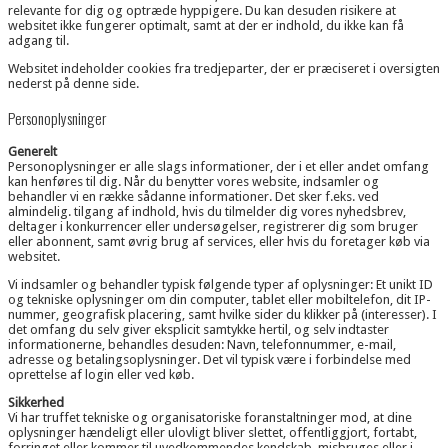
relevante for dig og optræde hyppigere. Du kan desuden risikere at
websitet ikke fungerer optimalt, samt at der er indhold, du ikke kan få
adgang til.
Websitet indeholder cookies fra tredjeparter, der er præciseret i oversigten
nederst på denne side.
Personoplysninger
Generelt
Personoplysninger er alle slags informationer, der i et eller andet omfang
kan henføres til dig. Når du benytter vores website, indsamler og
behandler vi en række sådanne informationer. Det sker f.eks. ved
almindelig. tilgang af indhold, hvis du tilmelder dig vores nyhedsbrev,
deltager i konkurrencer eller undersøgelser, registrerer dig som bruger
eller abonnent, samt øvrig brug af services, eller hvis du foretager køb via
websitet.
Vi indsamler og behandler typisk følgende typer af oplysninger: Et unikt ID
og tekniske oplysninger om din computer, tablet eller mobiltelefon, dit IP-
nummer, geografisk placering, samt hvilke sider du klikker på (interesser). I
det omfang du selv giver eksplicit samtykke hertil, og selv indtaster
informationerne, behandles desuden: Navn, telefonnummer, e-mail,
adresse og betalingsoplysninger. Det vil typisk være i forbindelse med
oprettelse af login eller ved køb.
Sikkerhed
Vi har truffet tekniske og organisatoriske foranstaltninger mod, at dine
oplysninger hændeligt eller ulovligt bliver slettet, offentliggjort, fortabt,
forringet eller kommer til uvedkommendes kendskab, misbruges eller i