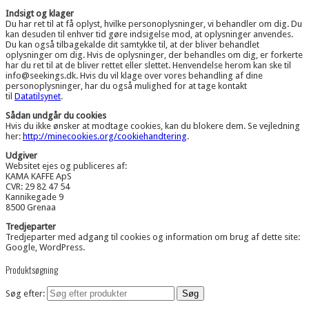
Indsigt og klager
Du har ret til at få oplyst, hvilke personoplysninger, vi behandler om dig. Du
kan desuden til enhver tid gøre indsigelse mod, at oplysninger anvendes.
Du kan også tilbagekalde dit samtykke til, at der bliver behandlet
oplysninger om dig. Hvis de oplysninger, der behandles om dig, er forkerte
har du ret til at de bliver rettet eller slettet. Henvendelse herom kan ske til
info@seekings.dk. Hvis du vil klage over vores behandling af dine
personoplysninger, har du også mulighed for at tage kontakt
til
Datatilsynet
.
Sådan undgår du cookies
Hvis du ikke ønsker at modtage cookies, kan du blokere dem. Se vejledning
her:
http://minecookies.org/cookiehandtering
.
Udgiver
Websitet ejes og publiceres af:
KAMA KAFFE ApS
CVR: 29 82 47 54
Kannikegade 9
8500 Grenaa
Tredjeparter
Tredjeparter med adgang til cookies og information om brug af dette site:
Google, WordPress.
Produktsøgning
Søg efter: