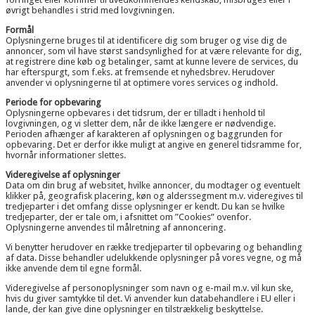
øvrigt behandles i strid med lovgivningen.
Formål
Oplysningerne bruges til at identificere dig som bruger og vise dig de
annoncer, som vil have størst sandsynlighed for at være relevante for dig,
at registrere dine køb og betalinger, samt at kunne levere de services, du
har efterspurgt, som f.eks. at fremsende et nyhedsbrev. Herudover
anvender vi oplysningerne til at optimere vores services og indhold.
Periode for opbevaring
Oplysningerne opbevares i det tidsrum, der er tilladt i henhold til
lovgivningen, og vi sletter dem, når de ikke længere er nødvendige.
Perioden afhænger af karakteren af oplysningen og baggrunden for
opbevaring. Det er derfor ikke muligt at angive en generel tidsramme for,
hvornår informationer slettes.
Videregivelse af oplysninger
Data om din brug af websitet, hvilke annoncer, du modtager og eventuelt
klikker på, geografisk placering, køn og alderssegment m.v. videregives til
tredjeparter i det omfang disse oplysninger er kendt. Du kan se hvilke
tredjeparter, der er tale om, i afsnittet om ”Cookies” ovenfor.
Oplysningerne anvendes til målretning af annoncering.
Vi benytter herudover en række tredjeparter til opbevaring og behandling
af data. Disse behandler udelukkende oplysninger på vores vegne, og må
ikke anvende dem til egne formål.
Videregivelse af personoplysninger som navn og e-mail m.v. vil kun ske,
hvis du giver samtykke til det. Vi anvender kun databehandlere i EU eller i
lande, der kan give dine oplysninger en tilstrækkelig beskyttelse.