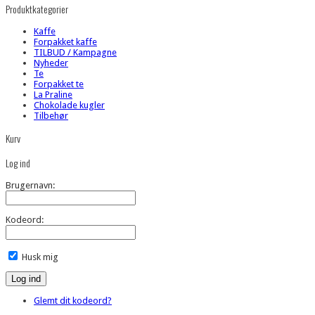
Produktkategorier
Kaffe
Forpakket kaffe
TILBUD / Kampagne
Nyheder
Te
Forpakket te
La Praline
Chokolade kugler
Tilbehør
Kurv
Log ind
Brugernavn:
Kodeord:
Husk mig
Glemt dit kodeord?