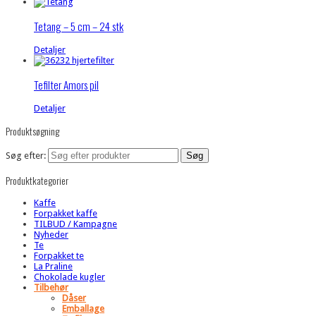
Tetang – 5 cm – 24 stk
Detaljer
Tefilter Amors pil
Detaljer
Produktsøgning
Søg efter:
Produktkategorier
Kaffe
Forpakket kaffe
TILBUD / Kampagne
Nyheder
Te
Forpakket te
La Praline
Chokolade kugler
Tilbehør
Dåser
Emballage