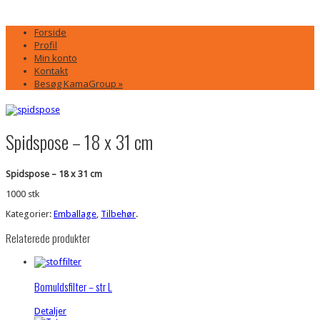
Forside
Profil
Min konto
Kontakt
Besøg KamaGroup »
Spidspose – 18 x 31 cm
Spidspose – 18 x 31 cm
1000 stk
Kategorier:
Emballage
,
Tilbehør
.
Relaterede produkter
Bomuldsfilter – str L
Detaljer