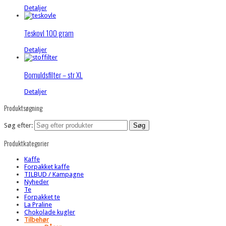
Detaljer
Teskovl 100 gram
Detaljer
Bomuldsfilter – str XL
Detaljer
Produktsøgning
Søg efter:
Produktkategorier
Kaffe
Forpakket kaffe
TILBUD / Kampagne
Nyheder
Te
Forpakket te
La Praline
Chokolade kugler
Tilbehør