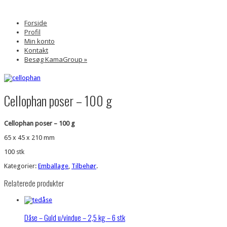
Forside
Profil
Min konto
Kontakt
Besøg KamaGroup »
Cellophan poser – 100 g
Cellophan poser – 100 g
65 x 45 x 210 mm
100 stk
Kategorier:
Emballage
,
Tilbehør
.
Relaterede produkter
Dåse – Guld u/vindue – 2,5 kg – 6 stk